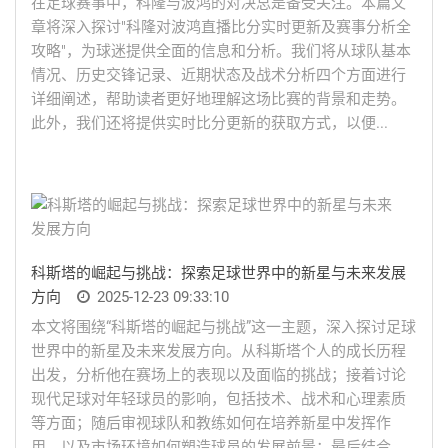
在足球赛事中，科隆与波鸿的对决总是备受关注。本篇文
章将深入探讨"科隆对波鸿直播比分实时更新及赛事分析全
攻略"，为球迷提供全面的信息和分析。我们将从球队基本
情况、历史交锋记录、近期状态及战术分析四个方面进行
详细阐述，帮助读者更好地理解这场比赛的背景和走势。
此外，我们还将提供实时比分更新的获取方式，以便...
科斯塔的崛起与挑战：探索足球世界中的新星与未来发展
方向
2025-12-23 09:33:10
本文将围绕“科斯塔的崛起与挑战”这一主题，深入探讨足球
世界中的新星及未来发展方向。从科斯塔个人的成长历程
出发，分析他在赛场上的表现以及面临的挑战；接着讨论
现代足球对年轻球员的影响，包括技术、战术和心理素质
等方面；随后审视球队和教练如何在培养新星中发挥作
用，以及市场环境如何塑造球员的发展前景；最后结合...